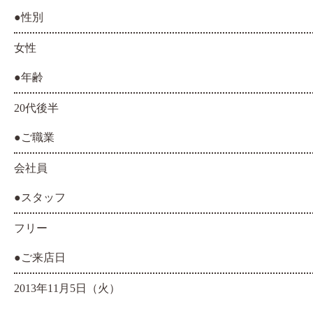
●性別
女性
●年齢
20代後半
●ご職業
会社員
●スタッフ
フリー
●ご来店日
2013年11月5日（火）