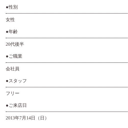
●性別
女性
●年齢
20代後半
●ご職業
会社員
●スタッフ
フリー
●ご来店日
2013年7月14日（日）