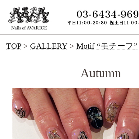
TOP
>
GALLERY
>
Motif “モチーフ”
Autumn