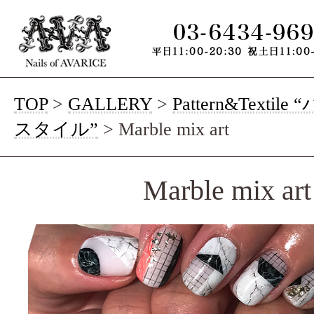
TOP
>
GALLERY
>
Pattern&Texti
スタイル”
>
Marble mix art
Marble mix art