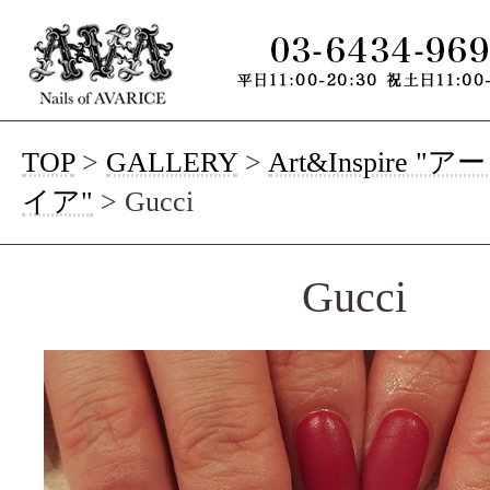
TOP
>
GALLERY
>
Art&Inspire 
イア"
>
Gucci
Gucci